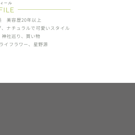
ィール
FILE
真由美 美容歴20年以上
ボブ、ナチュラルで可愛いスタイル
泉、神社巡り、買い物
ドライフラワー、星野源