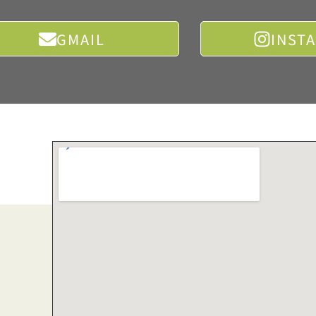
GMAIL
INST